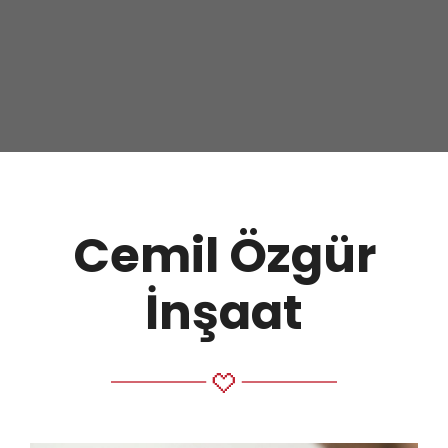
Cemil Özgür
İnşaat